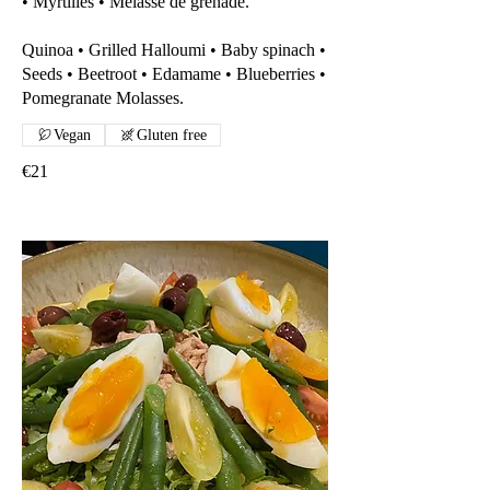
• Myrtilles • Mélasse de grenade.
Quinoa • Grilled Halloumi • Baby spinach •
Seeds • Beetroot • Edamame • Blueberries •
Pomegranate Molasses.
Vegan
Gluten free
€21